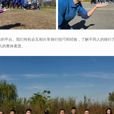
的平台。我们有机会互相分享骑行技巧和经验，了解不同人的骑行方
队的整体素质。