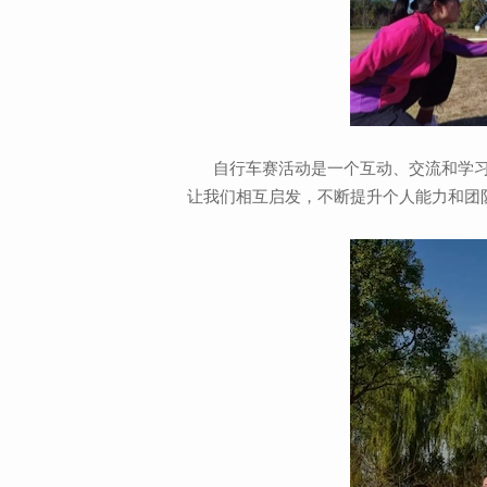
自行车赛活动是一个互动、交流和学习
让我们相互启发，不断提升个人能力和团