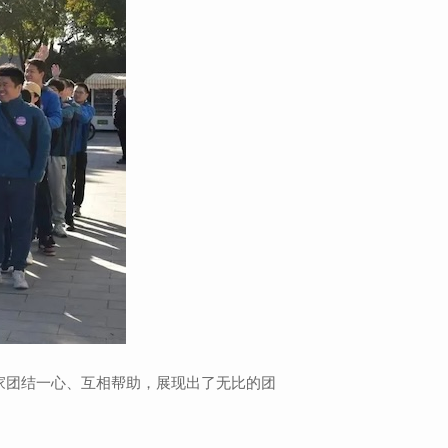
团结一心、互相帮助，展现出了无比的团