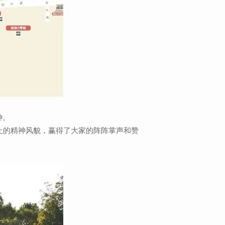
神。
的精神风貌，赢得了大家的阵阵掌声和赞