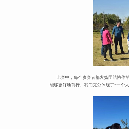
比赛中，每个参赛者都发扬团结协作的
能够更好地前行。我们充分体现了“一个